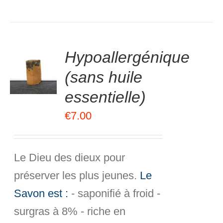
.00
sur
Hypoallergénique
R
5
(sans huile
R
essentielle)
S
€
7.00
Le Dieu des dieux pour
préserver les plus jeunes.
Le
Savon est :
- saponifié à froid -
surgras à 8% - riche en