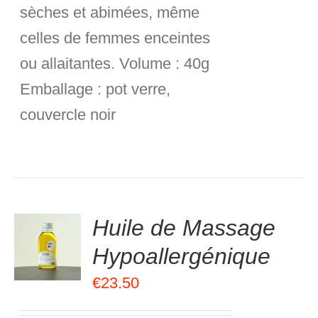
sèches et abimées, même
celles de femmes enceintes
ou allaitantes.
Volume :
40g
Emballage :
pot verre,
couvercle noir
.00
sur
Huile de Massage
R
5
Hypoallergénique
R
€
23.50
S