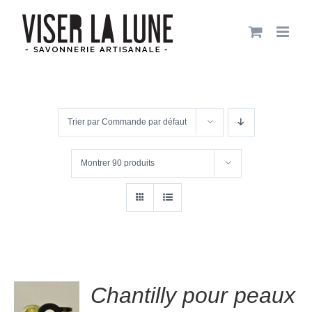
Passer
au
contenu
Trier par
Commande par défaut
Montrer
90 produits
.00
sur
Chantilly pour peaux
R
5