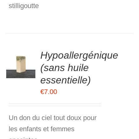
stilligoutte
.00
sur
Hypoallergénique
R
5
(sans huile
R
essentielle)
S
€
7.00
Un don du ciel tout doux pour
les enfants et femmes