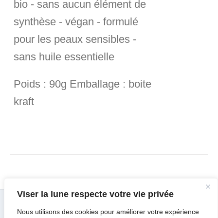
bio - sans aucun élément de
synthèse - végan - formulé
pour les peaux sensibles -
sans huile essentielle
Poids :
90g
Emballage :
boite
kraft
Viser la lune respecte votre vie privée
Nous utilisons des cookies pour améliorer votre expérience
© Copyright 2017 -
2026 | Viser la Lune par
Major