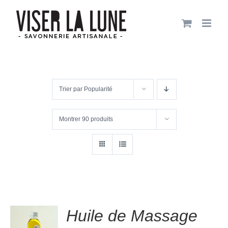
Passer
au
contenu
Trier par
Popularité
Montrer
90 produits
.00
sur
Huile de Massage
R
5