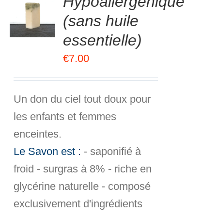
Hypoallergénique
R
5
(sans huile
R
essentielle)
S
€
7.00
Un don du ciel tout doux pour
les enfants et femmes
enceintes.
Le Savon est :
- saponifié à
froid - surgras à 8% - riche en
glycérine naturelle - composé
exclusivement d'ingrédients