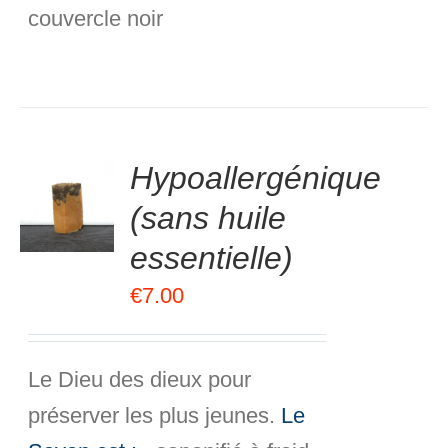
couvercle noir
.00
sur
Hypoallergénique
R
5
(sans huile
R
essentielle)
S
€
7.00
Le Dieu des dieux pour
préserver les plus jeunes.
Le