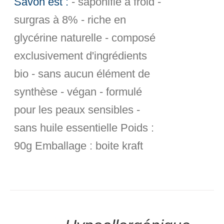
Savon est :
- saponifié à froid -
surgras à 8% - riche en
glycérine naturelle - composé
exclusivement d'ingrédients
bio - sans aucun élément de
synthèse - végan - formulé
pour les peaux sensibles -
sans huile essentielle
Poids :
90g
Emballage :
boite kraft
.00
sur