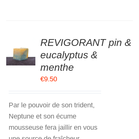
.00
sur
REVIGORANT pin &
R
5
eucalyptus &
R
menthe
S
€
9.50
Par le pouvoir de son trident,
Neptune et son écume
mousseuse fera jaillir en vous
une source de fraîcheur