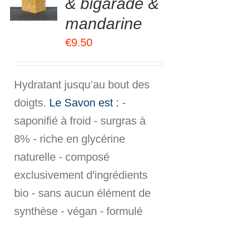
& bigarade &
R
mandarine
S
€
9.50
Hydratant jusqu’au bout des
doigts.
Le Savon est :
-
saponifié à froid - surgras à
8% - riche en glycérine
naturelle - composé
exclusivement d'ingrédients
bio - sans aucun élément de
synthèse - végan - formulé