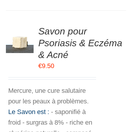
.00
sur
Savon pour
R
5
Psoriasis & Eczéma
R
& Acné
S
€
9.50
Mercure, une cure salutaire
pour les peaux à problèmes.
Le Savon est :
- saponifié à
froid - surgras à 8% - riche en