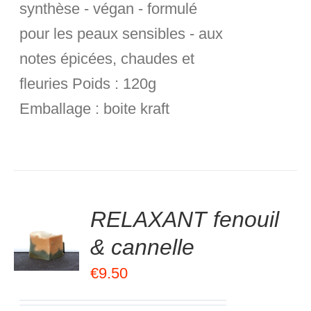
synthèse - végan - formulé
pour les peaux sensibles - aux
notes épicées, chaudes et
fleuries
Poids :
120g
Emballage :
boite kraft
.00
sur
RELAXANT fenouil
R
5
& cannelle
R
€
9.50
S