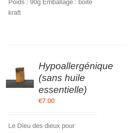
Poids :
90g
Emballage :
boite
kraft
.00
sur
Hypoallergénique
R
5
(sans huile
R
essentielle)
S
€
7.00
Le Dieu des dieux pour