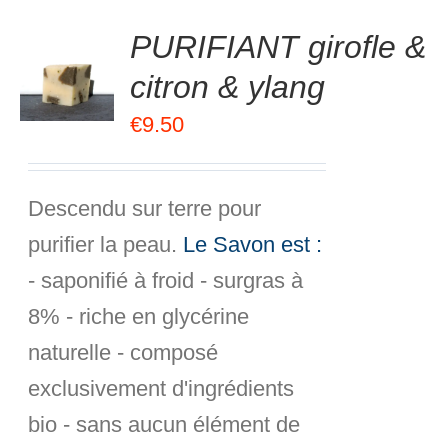
.00
sur
PURIFIANT girofle &
R
5
citron & ylang
R
€
9.50
S
Descendu sur terre pour
purifier la peau.
Le Savon est :
- saponifié à froid - surgras à
8% - riche en glycérine
naturelle - composé
exclusivement d'ingrédients
bio - sans aucun élément de