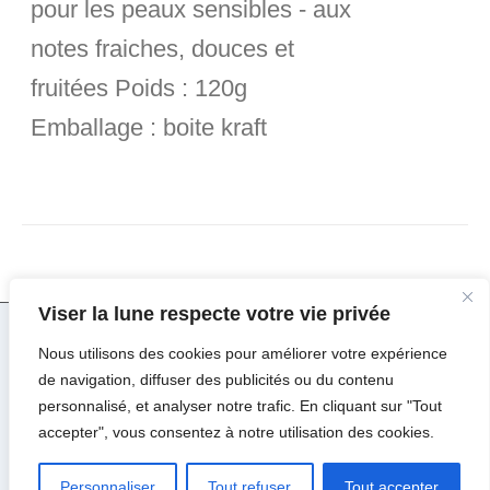
pour les peaux sensibles - aux
notes fraiches, douces et
fruitées
Poids :
120g
Emballage :
boite kraft
Viser la lune respecte votre vie privée
Nous utilisons des cookies pour améliorer votre expérience
© Copyright 2017 -
2026 | Viser la Lune par
Major
de navigation, diffuser des publicités ou du contenu
Design
| Tous droits réservés |
Mentions Légales
personnalisé, et analyser notre trafic. En cliquant sur "Tout
accepter", vous consentez à notre utilisation des cookies.
Facebook
Instagram
Pinterest
Personnaliser
Tout refuser
Tout accepter