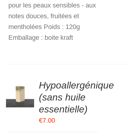
pour les peaux sensibles - aux
notes douces, fruitées et
mentholées
Poids :
120g
Emballage :
boite kraft
.00
sur
Hypoallergénique
R
5
(sans huile
R
essentielle)
S
€
7.00