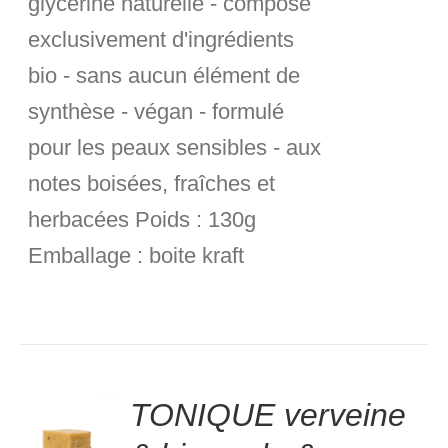
glycérine naturelle - composé
exclusivement d'ingrédients
bio - sans aucun élément de
synthèse - végan - formulé
pour les peaux sensibles - aux
notes boisées, fraîches et
herbacées
Poids :
130g
Emballage :
boite kraft
.00
sur
TONIQUE verveine
R
5