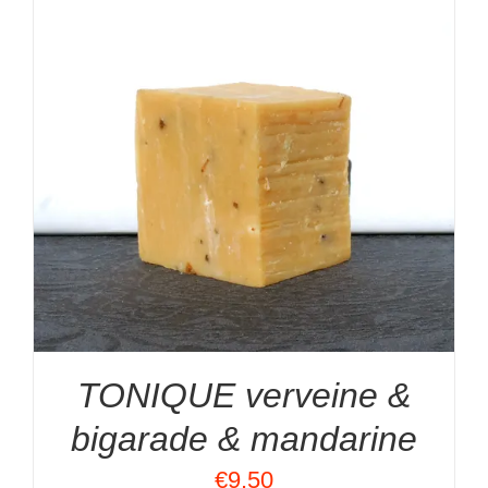
TONIQUE verveine &
bigarade & mandarine
€
9.50