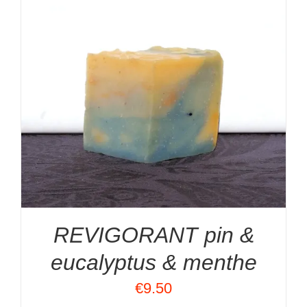
REVIGORANT pin &
eucalyptus & menthe
€
9.50