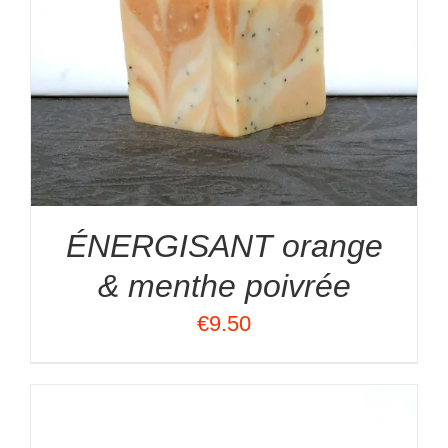
ÉNERGISANT orange
& menthe poivrée
€
9.50