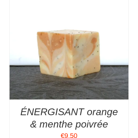
ÉNERGISANT orange
& menthe poivrée
€
9.50