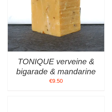
TONIQUE verveine &
bigarade & mandarine
€
9.50