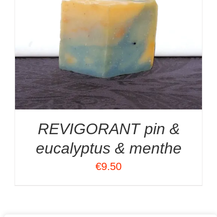
REVIGORANT pin &
eucalyptus & menthe
€
9.50