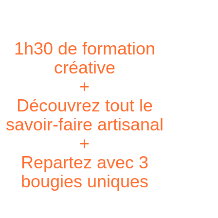
1
h30 de formation
créative
+
Décou
vr
ez tout le
savoir-faire artisanal
+
Repartez avec 3
bougies uniques