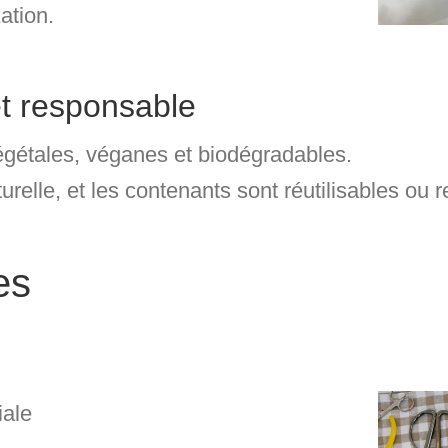
xation
.
et responsable
égétales, véganes et biodégradables
.
urelle, et les contenants sont réutilisables ou 
es
iale