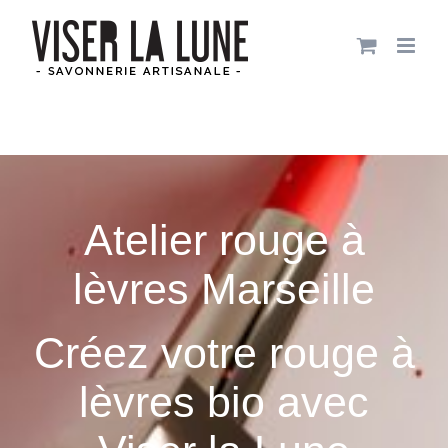
Passer
au
contenu
Atelier rouge à
lèvres Marseille
Créez votre rouge à
lèvres bio avec