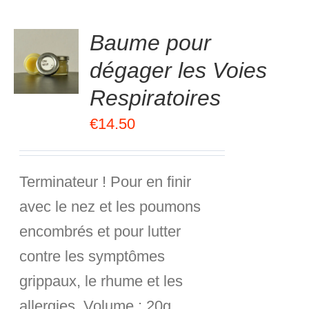
.00
sur
Baume pour
R
5
dégager les Voies
R
Respiratoires
S
€
14.50
Terminateur ! Pour en finir
avec le nez et les poumons
encombrés et pour lutter
contre les symptômes
grippaux, le rhume et les
allergies.
Volume :
20g