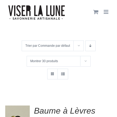
Passer
au
contenu
Trier par
Commande par défaut
Montrer
30 produits
.00
sur
Baume à Lèvres
R
5