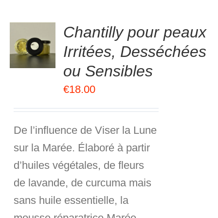
.00
sur
Chantilly pour peaux
R
5
Irritées, Desséchées
R
ou Sensibles
S
€
18.00
De l’influence de Viser la Lune
sur la Marée. Élaboré à partir
d’huiles végétales, de fleurs
de lavande, de curcuma mais
sans huile essentielle, la
mousse réparatrice Marée