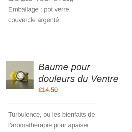
Emballage :
pot verre,
couvercle argenté
.00
sur
Baume pour
R
5
douleurs du Ventre
R
€
14.50
S
Turbulence, ou les bienfaits de
l'aromathérapie pour apaiser