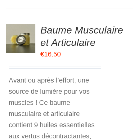
.00
sur
Baume Musculaire
R
5
et Articulaire
R
€
16.50
S
Avant ou après l’effort, une
source de lumière pour vos
muscles ! Ce baume
musculaire et articulaire
contient 9 huiles essentielles
aux vertus décontractantes,