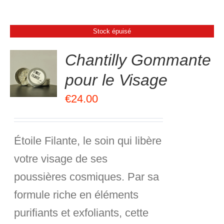
Stock épuisé
Chantilly Gommante
pour le Visage
.00
sur
S
5
€
24.00
Étoile Filante, le soin qui libère
votre visage de ses
poussières cosmiques. Par sa
formule riche en éléments
purifiants et exfoliants, cette