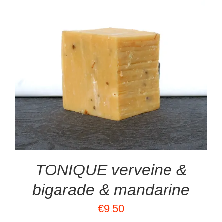
TONIQUE verveine &
bigarade & mandarine
€
9.50