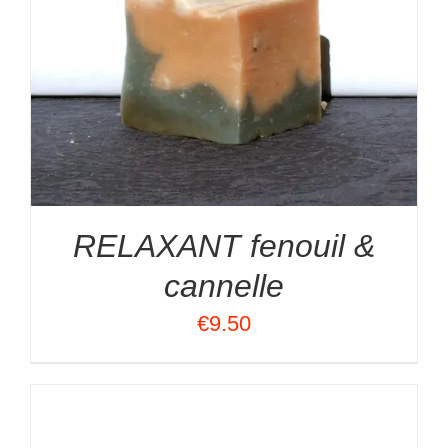
RELAXANT fenouil &
cannelle
€
9.50