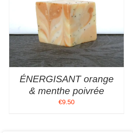
ÉNERGISANT orange
& menthe poivrée
€
9.50