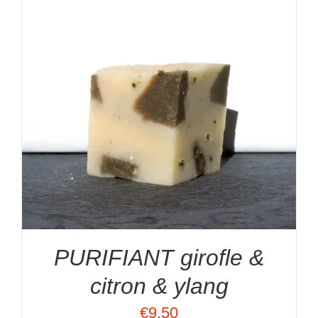
PURIFIANT girofle &
citron & ylang
€
9.50