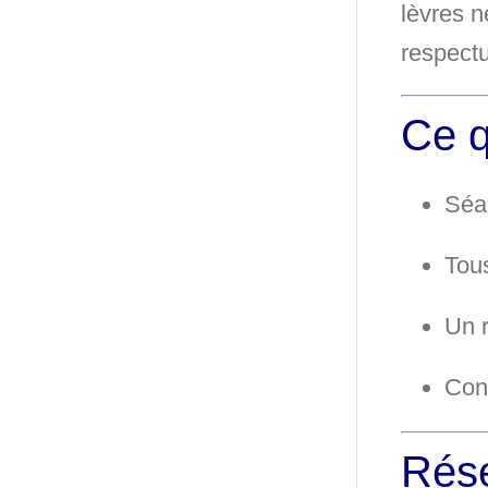
lèvres n
respectu
Ce q
Séa
Tous
Un 
Cons
Rése