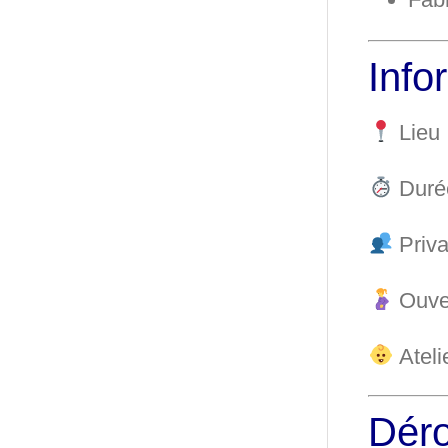
Info
Lieu 
Duré
Priva
Ouve
Atel
Déro