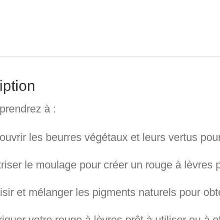
iption
prendrez à :
ouvrir les
beurres végétaux et leurs vertus
pour
riser le
moulage
pour créer un rouge à lèvres p
sir et mélanger les
pigments naturels
pour obte
iquer votre rouge à lèvres prêt à utiliser ou à of