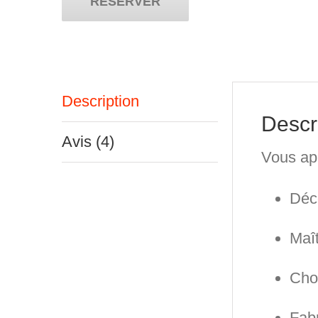
RÉSERVER
Atelier
Rouge
à
Description
Lèvres
Descr
Bio
Avis (4)
Personnalisé
Vous ap
à
Déc
Marseille
Maît
Choi
Fabr