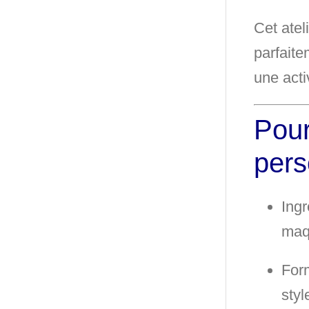
Cet atel
parfait
une acti
Pour
pers
Ingr
maqu
For
styl