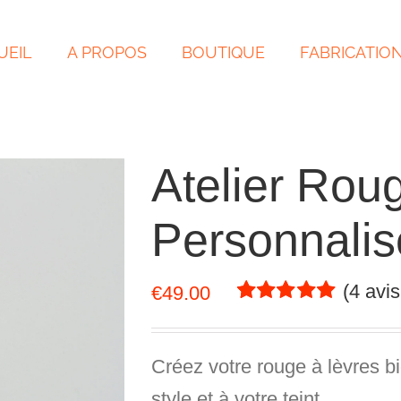
UEIL
A PROPOS
BOUTIQUE
FABRICATIO
Atelier Rou
Personnalis
(
4
avis 
€
49.00
Noté
4
5.00
sur
5 basé sur
notations
Créez votre
rouge à lèvres b
client
style et à votre teint.