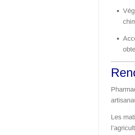
Vég
chi
Acc
obte
Ren
Pharmac
artisana
Les mati
l’agricu