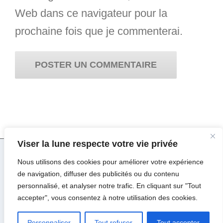
Web dans ce navigateur pour la
prochaine fois que je commenterai.
Viser la lune respecte votre vie privée
Nous utilisons des cookies pour améliorer votre expérience
© Copyright 2017 -
2026 | Viser la Lune par
Major
de navigation, diffuser des publicités ou du contenu
Design
| Tous droits réservés |
Mentions Légales
personnalisé, et analyser notre trafic. En cliquant sur "Tout
accepter", vous consentez à notre utilisation des cookies.
Facebook
Instagram
Pinterest
Personnaliser
Tout refuser
Tout accepter