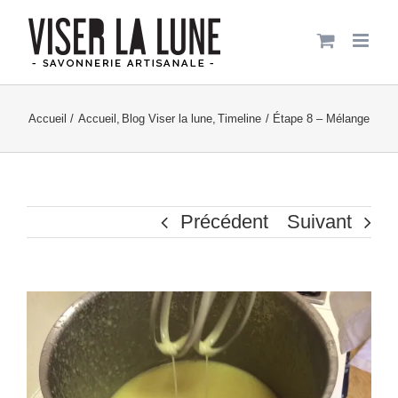
Passer
au
contenu
Accueil
Accueil
Blog Viser la lune
Timeline
Étape 8 – Mélange
Précédent
Suivant
Voir
l'image
agrandie