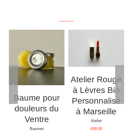
/
RÉSERVER
AJOUTER AU
DÉTAILS
/
PANIER
DÉTAILS
Atelier Rouge
à Lèvres Bio
Baume pour
H
Personnalisé
douleurs du
à Marseille
Ventre
Atelier
Baumes
€
49.00