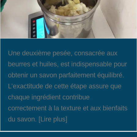
Une deuxième pesée, consacrée aux
beurres et huiles, est indispensable pour
obtenir un savon parfaitement équilibré.
L’exactitude de cette étape assure que
chaque ingrédient contribue
correctement à la texture et aux bienfaits
du savon. [Lire plus]