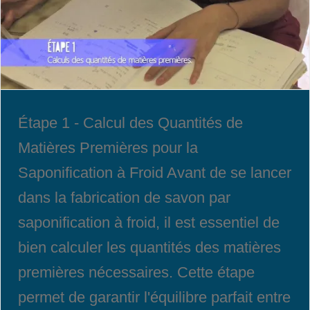
Étape 1 - Calcul des Quantités de
Matières Premières pour la
Saponification à Froid Avant de se lancer
dans la fabrication de savon par
saponification à froid, il est essentiel de
bien calculer les quantités des matières
premières nécessaires. Cette étape
permet de garantir l'équilibre parfait entre