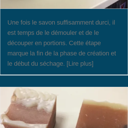
Une fois le savon suffisamment durci, il
est temps de le démouler et de le
découper en portions. Cette étape
marque la fin de la phase de création et
le début du séchage. [Lire plus]