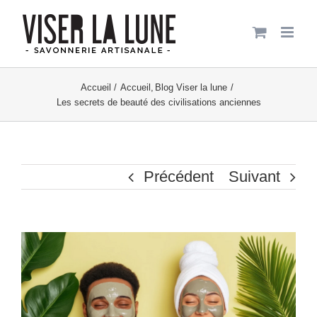
Passer
au
contenu
Accueil
Accueil
Blog Viser la lune
Les secrets de beauté des civilisations anciennes
Précédent
Suivant
Voir
l'image
agrandie