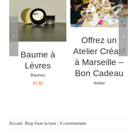
SELECT OPTIONS
AJOUTER AU
/
DÉTAILS
/
PANIER
DÉTAILS
Offrez un
Atelier Créatif
Baume à
à Marseille –
Lèvres
Bon Cadeau
Baumes
Atelier
€
7.50
Accueil
,
Blog Viser la lune
|
0 commentaire