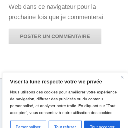
Web dans ce navigateur pour la
prochaine fois que je commenterai.
Viser la lune respecte votre vie privée
Nous utilisons des cookies pour améliorer votre expérience
© Copyright 2017 -
2026 | Viser la Lune par
Major
de navigation, diffuser des publicités ou du contenu
Design
| Tous droits réservés |
Mentions Légales
personnalisé, et analyser notre trafic. En cliquant sur "Tout
accepter", vous consentez à notre utilisation des cookies.
Facebook
Instagram
Pinterest
Personnaliser
Tout refuser
Tout accepter