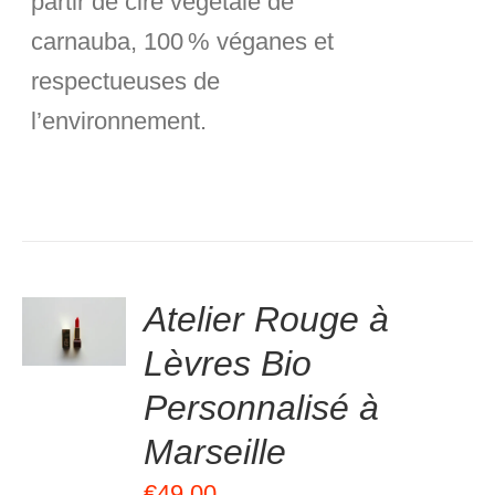
partir de cire végétale de
carnauba
, 100 % véganes et
respectueuses de
l’environnement.
Atelier Rouge à
.00
sur
VER
5
Lèvres Bio
S
Personnalisé à
Marseille
€
49.00