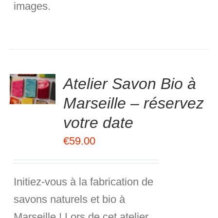
images.
Atelier Savon Bio à
.00
sur
VER
5
Marseille – réservez
S
votre date
€
59.00
Initiez-vous à la
fabrication de
savons naturels et bio
à
Marseille ! Lors de cet atelier,