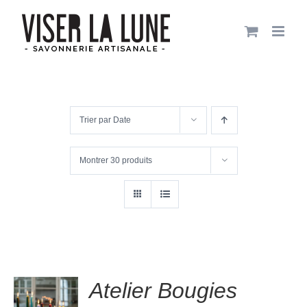
Passer
au
contenu
Trier par
Date
Montrer
30 produits
Atelier Bougies
.00
sur
VER